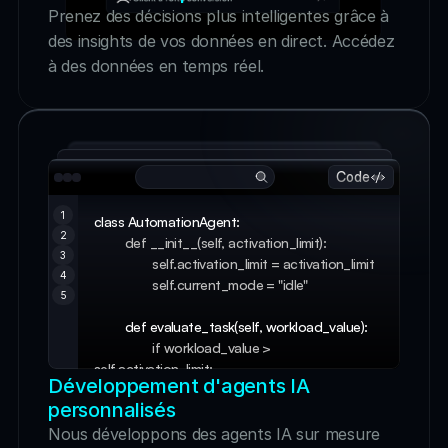
Prenez des décisions plus intelligentes grâce à 
des insights de vos données en direct. Accédez 
à des données en temps réel.
Code
1
class AutomationAgent:
2
  def __init__(self, activation_limit): 
3
                 self.activation_limit = activation_limit 
4
                 self.current_mode = "idle" 
5
         def evaluate_task(self, workload_value): 
if workload_value > 
self.activation_limit: 
Développement d'agents IA 
                     self.current_mode = "engaged" 
personnalisés
                     return "Automation agent has been 
successfully activated!" 
Nous développons des agents IA sur mesure 