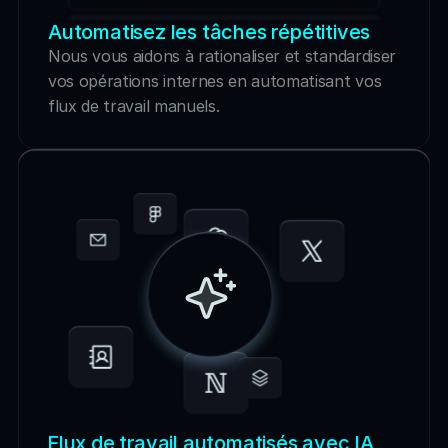
Automatisez les tâches répétitives
Rappel de paiement
Nous vous aidons à rationaliser et standardiser 
vos opérations internes en automatisant vos 
Gestion des Coûts
flux de travail manuels.
Flux de travail automatisés avec IA