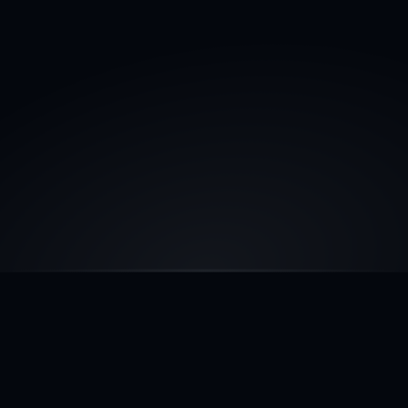
01
Découvrez
et
analysez
Nous
auditons
vos
flux
de
travail
existants,
outils
et
données
clients
pour
découvrir
les
inefficacités
et
les
opportunités
d'automatisations
IA.
Chaque
processus
est
cartographié
pour
plus
de
clarté.
INTÉGRATIONS