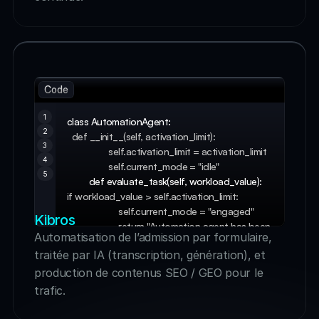
Code
1
class AutomationAgent:
2
  def __init__(self, activation_limit): 
3
                 self.activation_limit = activation_limit 
4
                 self.current_mode = "idle" 
5
         def evaluate_task(self, workload_value): 
if workload_value > self.activation_limit: 
                     self.current_mode = "engaged" 
Kibros
                     return "Automation agent has been 
Automatisation de l’admission par formulaire, 
successfully activated!" 
traitée par IA (transcription, génération), et 
                 else: 
                     return "No activation needed. 
production de contenus SEO / GEO pour le 
Agent stays idle."
trafic.
         def get_current_mode(self): 
                 return f"Current operational mode: 