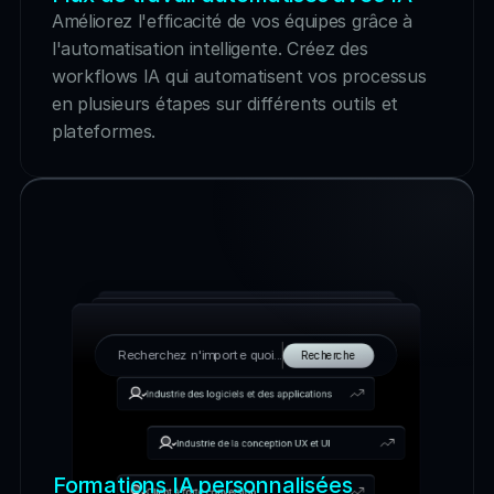
Améliorez l'efficacité de vos équipes grâce à 
l'automatisation intelligente. Créez des 
workflows IA qui automatisent vos processus 
en plusieurs étapes sur différents outils et 
plateformes.
Recherchez n'importe quoi...
Recherche
Industrie des logiciels et des applications
Industrie de la conception UX et UI
Formations IA personnalisées
Client à forte conversion