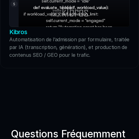
                 self.current_mode = "idle" 
5
         def evaluate_task(self, workload_value): 
if workload_value > self.activation_limit: 
                     self.current_mode = "engaged" 
                     return "Automation agent has been 
Kibros
successfully activated!" 
Automatisation de l’admission par formulaire, traitée 
                 else: 
                     return "No activation needed. Agent 
par IA (transcription, génération), et production de 
stays idle."
contenus SEO / GEO pour le trafic.
         def get_current_mode(self): 
                 return f"Current operational mode: 
{self.current_mode}"
Questions Fréquemment 