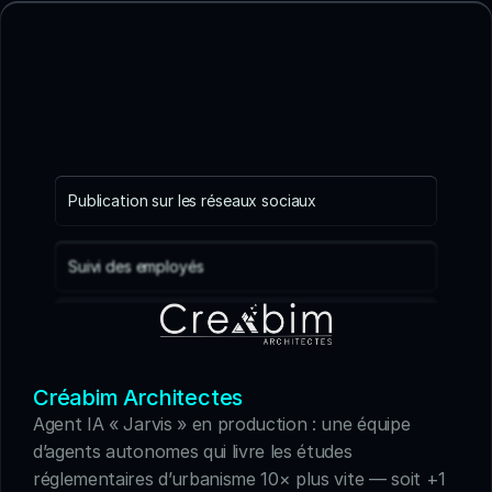
Publication sur les réseaux sociaux
Suivi des employés
Rappel de paiement
Gestion des Coûts
Créabim Architectes
Agent IA « Jarvis » en production : une équipe 
d’agents autonomes qui livre les études 
réglementaires d’urbanisme 10× plus vite — soit +1 