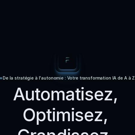
Services
Processus
Freelances
Fleece AI App
Newsletter IA
Blog
De la stratégie à l'autonomie : Votre transformation IA de A à Z
Automatisez, 
Contact
Select Language
Français
Optimisez, 
Réserver un appel