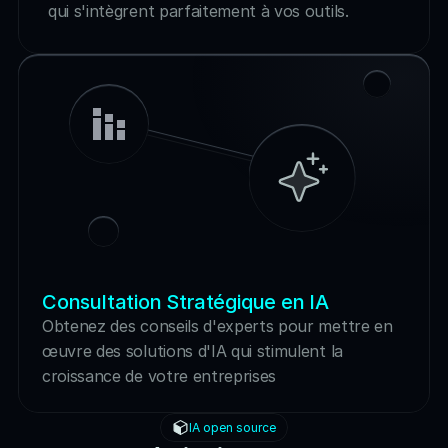
                 else: 
qui s'intègrent parfaitement à vos outils.
                     return "No activation needed. 
Agent stays idle."
         def get_current_mode(self): 
                 return f"Current operational mode: 
{self.current_mode}"
Consultation Stratégique en IA
Obtenez des conseils d'experts pour mettre en 
œuvre des solutions d'IA qui stimulent la 
croissance de votre entreprises
IA open source