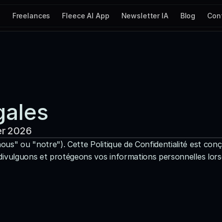
s
Freelances
Fleece AI App
Newsletter IA
Blog
Con
gales
ier 2026
us" ou "notre"). Cette Politique de Confidentialité est con
divulguons et protégeons vos informations personnelles lorsqu