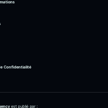
rmations
s
de Confidentialité
gency
 est publié par :