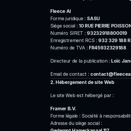
Fleece AI
Forme juridique : 
SASU
Siège social : 
10 RUE PIERRE POISS
Numéro SIRET : 
93232918800019
Enregistrement RCS : 
932 329 188 R
Numéro de TVA : 
FR45932329188
Directeur de la publication : 
Loïc Jan
Email de contact : 
contact@fleecea
2. Hébergement de site Web
Le site Web est hébergé par :
Framer B.V.
Forme légale : Société à responsabili
Adresse du siège social :
Gedempt Hamerkanaal 117